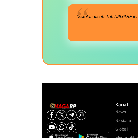
“Setelah dicek, link NAGARP ini
Kanal
News
Nasional
Global
Megapolita