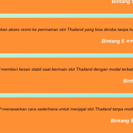
Bintang 
 akses resmi ke permainan slot Thailand yang bisa dicoba tanpa ha
Bintang 5 ⭐⭐
memberi kesan stabil saat bermain slot Thailand dengan modal terbat
Bin
 menawarkan cara sederhana untuk menjajal slot Thailand tanpa moda
Bintang 