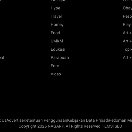
Hype
Ohay
Travel
Peso
Homey
Play
Food
Artik
UMKM
Artik
Edukasi
Topik
ent
Parapuan
Artik
Foto
Video
t Us
Advertise
Ketentuan Penggunaan
Kebijakan Data Pribadi
Pedoman Med
Copyright 2026 NAGARP. All Rights Reserved. | EMSI SEO