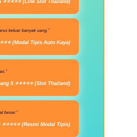
5 ⭐⭐⭐⭐⭐ (Link Slot Thailand)
rus keluar banyak uang.”
⭐⭐⭐ (Modal Tipis Auto Kaya)
as.”
tang 5 ⭐⭐⭐⭐⭐ (Slot Thailand)
l besar.”
5 ⭐⭐⭐⭐⭐ (Resmi Modal Tipis)