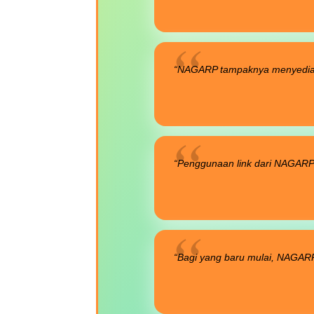
“NAGARP tampaknya menyediakan
“Penggunaan link dari NAGARP 
“Bagi yang baru mulai, NAGARP