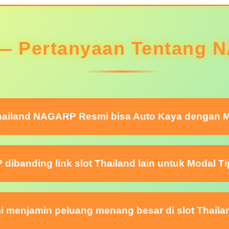
— Pertanyaan Tentang
Thailand NAGARP Resmi bisa Auto Kaya dengan M
ibanding link slot Thailand lain untuk Modal Ti
menjamin peluang menang besar di slot Thaila