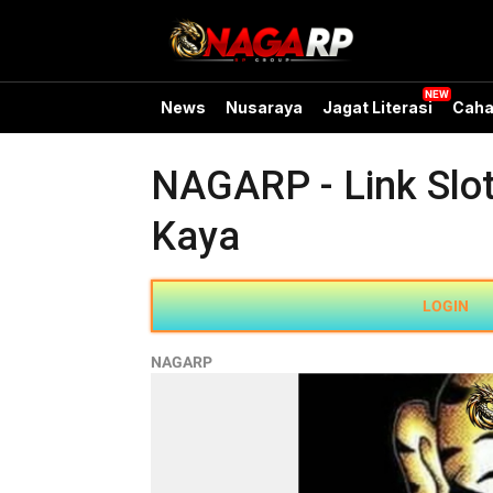
News
Nusaraya
Jagat Literasi
Caha
NAGARP - Link Slo
Kaya
LOGIN
NAGARP