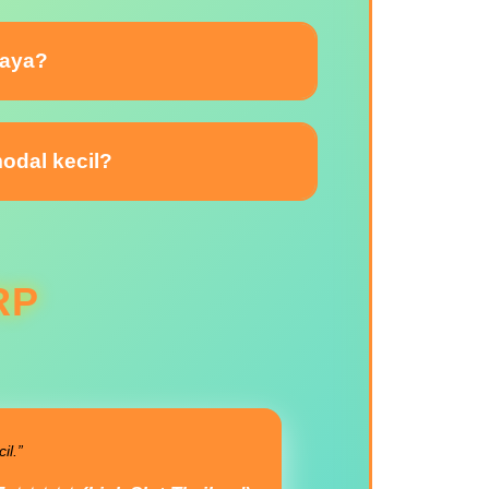
Kaya?
odal kecil?
RP
il.”