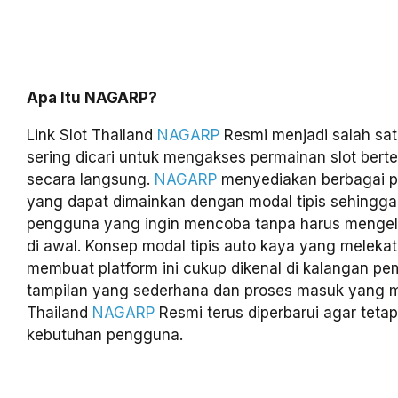
Apa Itu NAGARP?
Link Slot Thailand
NAGARP
Resmi menjadi salah sat
sering dicari untuk mengakses permainan slot bert
secara langsung.
NAGARP
menyediakan berbagai pi
yang dapat dimainkan dengan modal tipis sehingga
pengguna yang ingin mencoba tanpa harus mengel
di awal. Konsep modal tipis auto kaya yang meleka
membuat platform ini cukup dikenal di kalangan pe
tampilan yang sederhana dan proses masuk yang m
Thailand
NAGARP
Resmi terus diperbarui agar teta
kebutuhan pengguna.